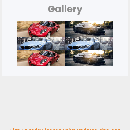
Gallery