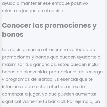
ayuda a mantener ese enfoque positivo
mientras juegas en el casino.
Conocer las promociones y
bonos
Los casinos suelen ofrecer una variedad de
promociones y bonos que pueden ayudarte a
maximizar tus ganancias. Estos pueden incluir
bonos de bienvenida, promociones de recarga
y programas de lealtad. Es esencial que te
informes sobre estas ofertas antes de
comenzar a jugar, ya que pueden aumentar
significativamente tu bankroll. Por ejemplo, un