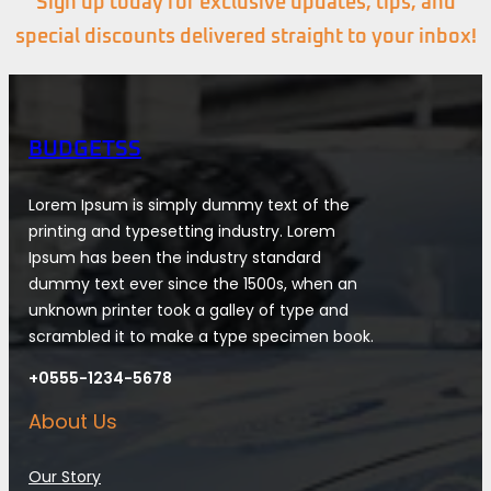
Sign up today for exclusive updates, tips, and
special discounts delivered straight to your inbox!
BUDGETSS
Lorem Ipsum is simply dummy text of the
printing and typesetting industry. Lorem
Ipsum has been the industry standard
dummy text ever since the 1500s, when an
unknown printer took a galley of type and
scrambled it to make a type specimen book.
+0555-1234-5678
About Us
Our Story