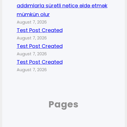
addımlarla sürətli nəticə əldə etmək
mümkün olur
August 7, 2026
Test Post Created
August 7, 2026
Test Post Created
August 7, 2026
Test Post Created
August 7, 2026
Pages