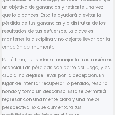
un objetivo de ganancias y retirarte una vez
que lo alcances. Esto te ayudará a evitar la
pérdida de tus ganancias y a disfrutar de los
resultados de tus esfuerzos. La clave es
mantener la disciplina y no dejarte llevar por la
emoción del momento.
Por último, aprender a manejar la frustración es
esencial. Las pérdidas son parte del juego, y es
crucial no dejarse llevar por la decepción. En
lugar de intentar recuperar lo perdido, respira
hondo y toma un descanso. Esto te permitirá
regresar con una mente clara y una mejor
perspectiva, lo que aumentará tus