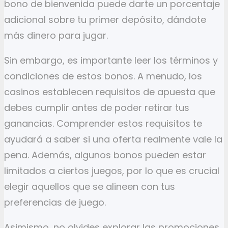
bono de bienvenida puede darte un porcentaje
adicional sobre tu primer depósito, dándote
más dinero para jugar.
Sin embargo, es importante leer los términos y
condiciones de estos bonos. A menudo, los
casinos establecen requisitos de apuesta que
debes cumplir antes de poder retirar tus
ganancias. Comprender estos requisitos te
ayudará a saber si una oferta realmente vale la
pena. Además, algunos bonos pueden estar
limitados a ciertos juegos, por lo que es crucial
elegir aquellos que se alineen con tus
preferencias de juego.
Asimismo, no olvides explorar las promociones