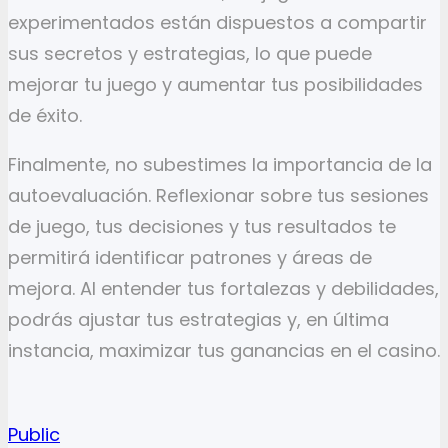
experimentados están dispuestos a compartir
sus secretos y estrategias, lo que puede
mejorar tu juego y aumentar tus posibilidades
de éxito.
Finalmente, no subestimes la importancia de la
autoevaluación. Reflexionar sobre tus sesiones
de juego, tus decisiones y tus resultados te
permitirá identificar patrones y áreas de
mejora. Al entender tus fortalezas y debilidades,
podrás ajustar tus estrategias y, en última
instancia, maximizar tus ganancias en el casino.
Public