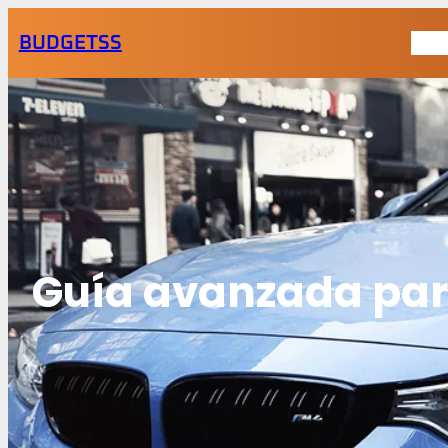
Skip
BUDGETSS
to
content
Guía avanzada par