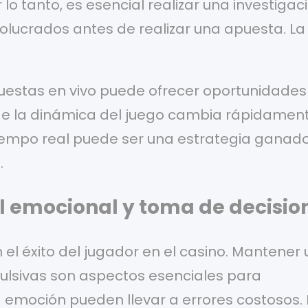
lo tanto, es esencial realizar una investigac
olucrados antes de realizar una apuesta. La
uestas en vivo puede ofrecer oportunidades
nde la dinámica del juego cambia rápidament
tiempo real puede ser una estrategia ganad
.
ol emocional y toma de decisio
 el éxito del jugador en el casino. Mantener
pulsivas son aspectos esenciales para
a emoción pueden llevar a errores costosos. 