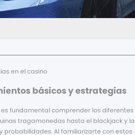
as en el casino
ientos básicos y estrategias
, es fundamental comprender los diferentes
quinas tragamonedas hasta el blackjack y la
y probabilidades. Al familiarizarte con estos