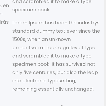
and scrambled it to make a type
, en
specimen book.
sa
drás
Lorem Ipsum has been the industrys
standard dummy text ever since the
1500s, when an unknown
prmontserrat took a galley of type
and scrambled it to make a type
specimen book. It has survived not
only five centuries, but also the leap
into electronic typesetting,
remaining essentially unchanged.