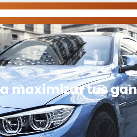
a maximizar tus gana