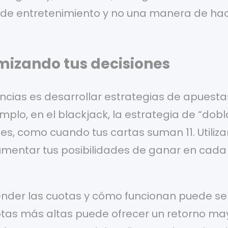
 de entretenimiento y no una manera de ha
imizando tus decisiones
ncias es desarrollar estrategias de apuesta
mplo, en el blackjack, la estrategia de “dobl
nes, como cuando tus cartas suman 11. Utiliz
mentar tus posibilidades de ganar en cada
tender las cuotas y cómo funcionan puede se
otas más altas puede ofrecer un retorno ma