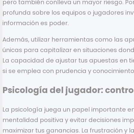
pero también conlleva un mayor riesgo. Por 
profunda sobre los equipos o jugadores inv
información es poder.
Además, utilizar herramientas como las ap
únicas para capitalizar en situaciones do
La capacidad de ajustar tus apuestas en 
si se emplea con prudencia y conocimiento
Psicología del jugador: contr
La psicología juega un papel importante en
mentalidad positiva y evitar decisiones im
maximizar tus ganancias. La frustración y l