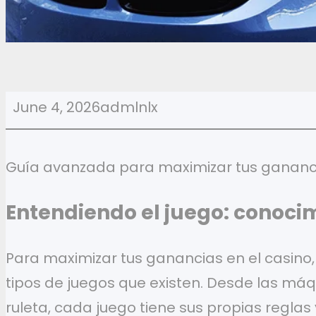
June 4, 2026
admlnlx
Guía avanzada para maximizar tus gananci
Entendiendo el juego: conocim
Para maximizar tus ganancias en el casino
tipos de juegos que existen. Desde las má
ruleta, cada juego tiene sus propias reglas 