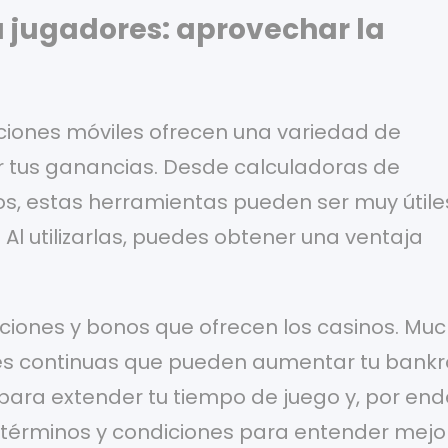
 jugadores: aprovechar la
caciones móviles ofrecen una variedad de
 tus ganancias. Desde calculadoras de
s, estas herramientas pueden ser muy útile
 Al utilizarlas, puedes obtener una ventaja
ciones y bonos que ofrecen los casinos. Mu
s continuas que pueden aumentar tu bankro
ara extender tu tiempo de juego y, por end
s términos y condiciones para entender mejo